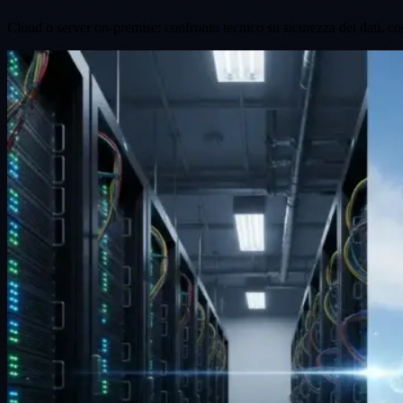
Cloud o server on-premise: confronto tecnico su sicurezza dei dati, costi