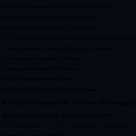
Backup cloud secondario (lite) €200/mese (€2.400/anno)
Firewall hardware aziendale €3.000 (una tantum)
Monitoring software (open source) €0-500/anno
UPS + Climatizzazione stanza €3.000 (una tantum) + €200/mese (€2
Connection internet redundante €300/mese (€3.600/anno)
Corso sicurezza team interno €1.000/anno
Compliance/audit annuale €3.000/anno
TOTALE PRIMO ANNO
€27.600
TOTALE ANNI SUCCESSIVI
€12.400/anno
L'Analisi Economica: Il Punto di Pareggio
Dopo quanto tempo il locale diventa più conveniente?
Costo Cumulativo (5 anni): Cloud Remoto: €103.200/anno 
Il punto di pareggio? ANNO 1.