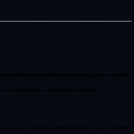
 in cloud remoto è esponenzialmente più alto di quanto costerebbe
ssere non solo più sicuro, ma anche più conveniente.
di manutenzione ✅
Backup e disaster recovery
- Inclusi ✅
Uptime