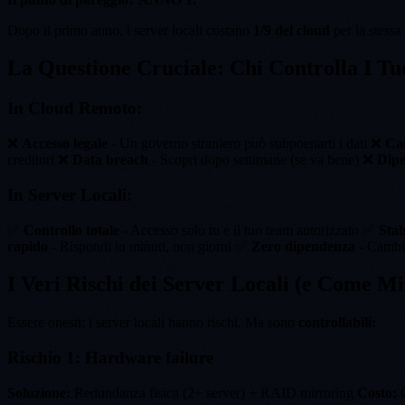
Dopo il primo anno, i server locali costano
1/9 del cloud
per la stessa
La Questione Cruciale: Chi Controlla I Tu
In Cloud Remoto:
❌
Accesso legale
- Un governo straniero può subpoenarti i dati ❌
Cam
creditori ❌
Data breach
- Scopri dopo settimane (se va bene) ❌
Dipe
In Server Locali:
✅
Controllo totale
- Accesso solo tu e il tuo team autorizzato ✅
Stab
rapido
- Rispondi in minuti, non giorni ✅
Zero dipendenza
- Cambi 
I Veri Rischi dei Server Locali (e Come Mit
Essere onesti: i server locali hanno rischi. Ma sono
controllabili:
Rischio 1: Hardware failure
Soluzione:
Redundanza fisica (2+ server) + RAID mirroring
Costo:
G