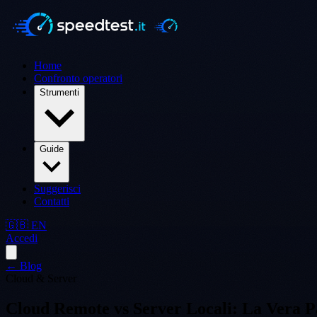
Home
Confronto operatori
Strumenti
Guide
Suggerisci
Contatti
🇬🇧 EN
Accedi
← Blog
Cloud & Server
Cloud Remote vs Server Locali: La Vera Par