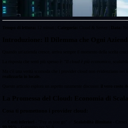
Tempo di lettura:
12 minuti |
Categoria:
Cloud & Server |
Data:
No
Introduzione: Il Dilemma che Ogni Aziend
Quando un'azienda cresce, arriva sempre il momento della scelta cruc
La risposta che senti più spesso è:
"Il cloud è più economico, scalabile
Ma c'è una verità scomoda che i provider cloud non evidenziano nei 
realizzarla in locale.
Questo articolo esplora un aspetto raramente discusso:
il vero costo 
La Promessa del Cloud: Economia di Scala 
Cosa ti promettono i provider cloud:
✅
Costi inferiori
- "Pay as you go" ✅
Scalabilità illimitata
- Cresci
99.99%
- Garantito per SLA