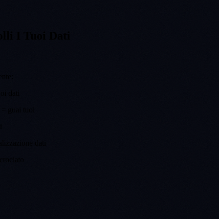
li I Tuoi Dati
ente:
oi dati
 = guai tuoi
i
lizzazione dati
crociato