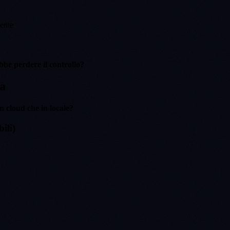
mente
ebbe perdere il controllo?
za
n cloud che in locale?
ili)