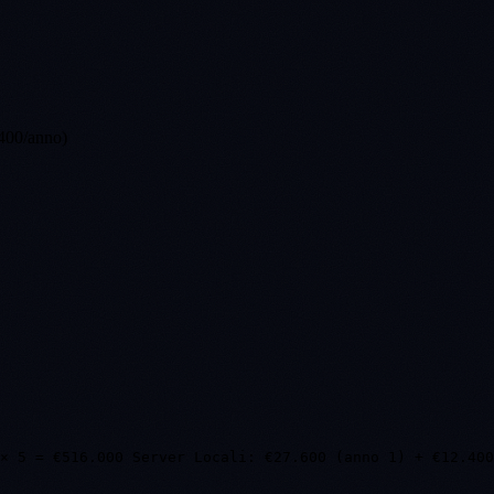
.400/anno)
× 5 = €516.000 Server Locali: €27.600 (anno 1) + €12.400