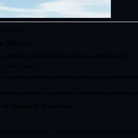
vembre 2025
a Affronta
iale:
affidare i propri dati al cloud remoto o mantenerli locali?
, gestito da esperti."
loro marketing:
la sicurezza vera ha un prezzo, e spesso quel prezzo
della sicurezza dei dati e perché tenere i tuoi dati locali potrebbe e
vs Realtà di Sicurezza
 senza investimenti capex ✅
Gestione automatica
- Non ti preoccupi 