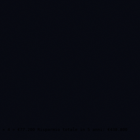
 × 4 = €77.200 Risparmio totale in 5 anni: €438.800