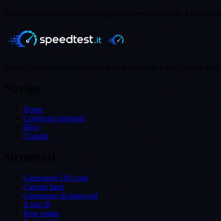
Questa informativa può essere aggiornata periodicamente. La versione 
Il test di velocità italiano: misure reali dal browser e una cassetta degli 
Naviga
Home
Confronto operatori
Blog
Contatti
Strumenti
Generatore QR code
Calcolo hash
Generatore di password
Il mio IP
Ping online