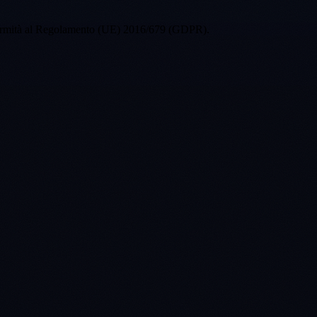
formità al Regolamento (UE) 2016/679 (GDPR).