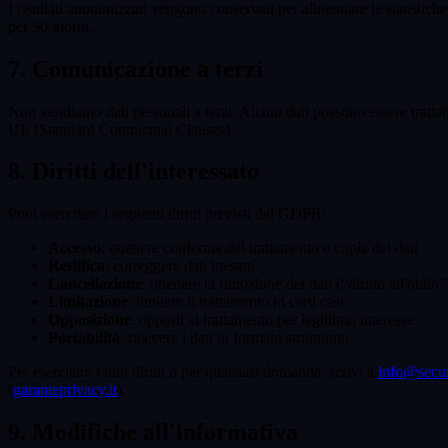
I risultati anonimizzati vengono conservati per alimentare le statistich
per 30 giorni.
7. Comunicazione a terzi
Non vendiamo dati personali a terzi. Alcuni dati possono essere trattati
UE (Standard Contractual Clauses).
8. Diritti dell'interessato
Puoi esercitare i seguenti diritti previsti dal GDPR:
Accesso
: ottenere conferma del trattamento e copia dei dati
Rettifica
: correggere dati inesatti
Cancellazione
: ottenere la rimozione dei dati (“diritto all'oblio”
Limitazione
: limitare il trattamento in certi casi
Opposizione
: opporti al trattamento per legittimo interesse
Portabilità
: ricevere i dati in formato strutturato
Per esercitare i tuoi diritti o per qualsiasi domanda, scrivi a
info@securv
(
garanteprivacy.it
).
9. Modifiche all'informativa