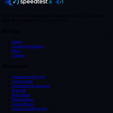
Il test di velocità italiano: misure reali dal browser e una cassetta
degli attrezzi gratuita per la tua vita online.
Naviga
Home
Confronto operatori
Blog
Contatti
Strumenti
Generatore QR code
Calcolo hash
Generatore di password
Il mio IP
Ping online
Book folding
Lorem Ipsum
Carte di credito di test