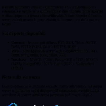
Il nostro strumento tenta una connessione TCP a ciascuna porta
selezionata e riporta se la connessione è stata stabilita (porta
aperta
)
o rifiutata/ignorata (porta
chiusa/filtrata
). Viene eseguito dal nostro
server, quindi mostra le porte visibili da Internet, non dalla tua rete
locale.
Set di porte disponibili
Comuni
– le porte più diffuse: FTP, SSH, Telnet, SMTP,
DNS, HTTP, POP3, IMAP, HTTPS, RDP…
Web
– porte tipiche di server web e applicazioni: 80, 443,
8080, 8443, 8000, 3000, 5000, 9000
Database
– MySQL (3306), PostgreSQL (5432), MSSQL
(1433), MongoDB (27017), Redis (6379), Memcached
(11211)
Nota sulla sicurezza
Questo strumento è destinato esclusivamente alla verifica dei propri
server o di host per cui si dispone dell'autorizzazione esplicita. La
scansione di sistemi altrui senza permesso può essere illegale.