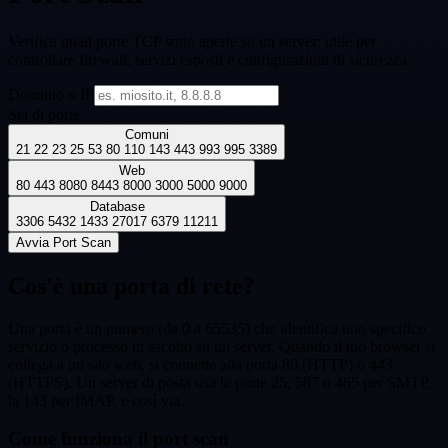
Verifica quali porte TCP sono aperte su un server: utile per
controllare firewall, servizi esposti e configurazioni di sicurezza.
Dominio o IP
Set di porte
Comuni
21 22 23 25 53 80 110 143 443 993 995 3389
Web
80 443 8080 8443 8000 3000 5000 9000
Database
3306 5432 1433 27017 6379 11211
Avvia Port Scan
Cos'è una porta di rete?
Una porta è un numero (da 0 a 65535) che identifica uno specifico
servizio o processo in ascolto su un server. Quando il tuo browser si
collega a un sito web, si connette alla porta 80 (HTTP) o 443
(HTTPS). Un server di posta usa le porte 25, 587 o 465 per SMTP,
la 143 per IMAP, e così via.
Come funziona il port scan