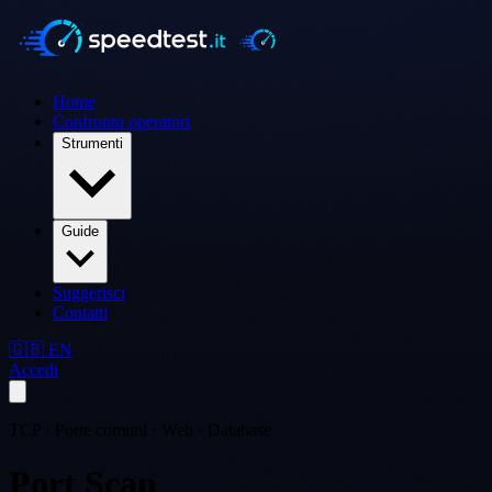
Home
Confronto operatori
Strumenti
Guide
Suggerisci
Contatti
🇬🇧 EN
Accedi
TCP · Porte comuni · Web · Database
Port Scan
online