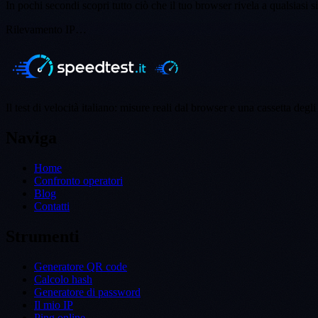
In pochi secondi scopri tutto ciò che il tuo browser rivela a qualsiasi 
Rilevamento IP…
Il test di velocità italiano: misure reali dal browser e una cassetta degli 
Naviga
Home
Confronto operatori
Blog
Contatti
Strumenti
Generatore QR code
Calcolo hash
Generatore di password
Il mio IP
Ping online