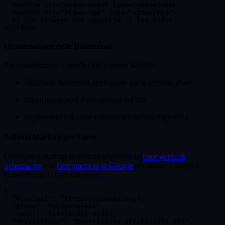
  <source src="video.webm" type="video/webm">

  <source src="video.mp4" type="video/mp4">

  Il tuo browser non supporta il tag video.

Ottimizzazione delle Dimensioni
Per massimizzare i benefici del formato WebM:
Utilizzare risoluzioni appropriate per il contesto d'uso
Bilanciare qualità e dimensioni del file
Implementare diverse versioni per diversi dispositivi
Schema Markup per Video
Utilizzare il markup strutturato seguendo le
linee guida di
Schema.org
e le
best practices di Google
per aiutare Google a
comprendere i contenuti video:
{

  "@context": "https://schema.org",

  "@type": "VideoObject",

  "name": "Titolo del Video",

  "description": "Descrizione ottimizzata SEO",
