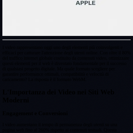
I video rappresentano oggi uno degli elementi più coinvolgenti e
efficaci per catturare l'attenzione degli utenti online. Con oltre il 80%
del traffico internet globale costituito da contenuti video, ottimizzare
questi elementi per il web è diventato fondamentale per il successo
di qualsiasi progetto digitale. Ma quale formato scegliere per
garantire performance ottimali, compatibilità e velocità di
caricamento? La risposta è il formato WebM.
L'Importanza dei Video nei Siti Web
Moderni
Engagement e Conversioni
I video aumentano il tempo di permanenza degli utenti su una
pagina web fino al 260% rispetto ai contenuti testuali. Questa