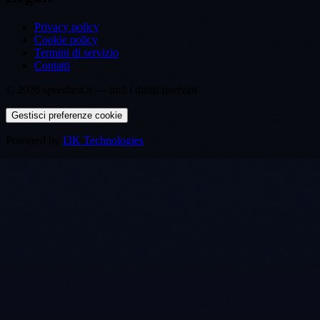
Privacy policy
Cookie policy
Termini di servizio
Contatti
©
2026
speedtest.it —
tutti i diritti riservati
Gestisci preferenze cookie
Powered by
I3K Technologies