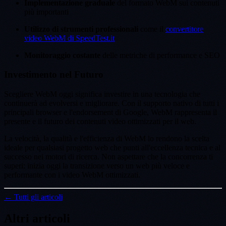
Implementazione graduale
del formato WebM sui contenuti
più importanti
Utilizzo di strumenti professionali
come il
convertitore
video WebM di SpeedTest.it
Monitoraggio costante
delle metriche di performance e SEO
Investimento nel Futuro
Scegliere WebM oggi significa investire in una tecnologia che
continuerà ad evolversi e migliorare. Con il supporto nativo di tutti i
principali browser e l'endorsement di Google, WebM rappresenta il
presente e il futuro dei contenuti video ottimizzati per il web.
La velocità, la qualità e l'efficienza di WebM lo rendono la scelta
ideale per qualsiasi progetto web che punti all'eccellenza tecnica e al
successo nei motori di ricerca. Non aspettare che la concorrenza ti
superi: inizia oggi la transizione verso un web più veloce e
performante con i video WebM ottimizzati.
← Tutti gli articoli
Altri articoli