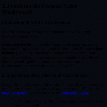
Il Problema dei Formati Video
Tradizionali
Limitazioni di MP4 e Altri Formati
Sebbene l'MP4 sia ampiamente supportato, presenta alcune
limitazioni significative:
Dimensioni del file
: I video MP4 tendono ad essere più pesanti,
impattando negativamente sui tempi di caricamento
Compressione
limitata
: Non utilizza algoritmi di compressione avanzati come
quelli disponibili nei formati più moderni
Impatto sulla velocità
:
File più grandi significano tempi di caricamento superiori,
penalizzando l'esperienza utente e il ranking SEO
L'Importanza della Velocità di Caricamento
La velocità di caricamento è diventata un fattore di ranking cruciale
per Google, come confermato negli aggiornamenti dell'algoritmo
Page Experience
. Secondo gli studi di
Think with Google
:
Il 47% degli utenti si aspetta che una pagina web si carichi in
meno di 2 secondi