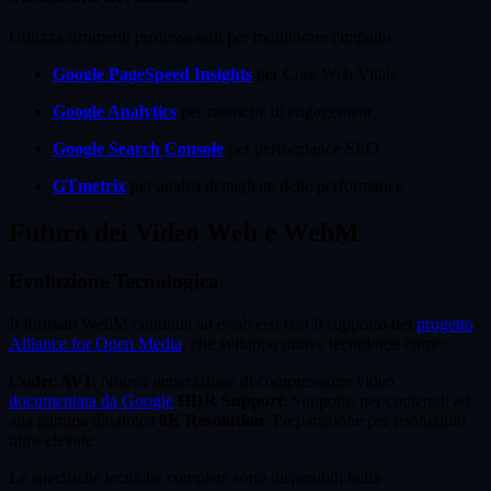
Utilizza strumenti professionali per monitorare l'impatto:
Google PageSpeed Insights
per Core Web Vitals
Google Analytics
per metriche di engagement
Google Search Console
per performance SEO
GTmetrix
per analisi dettagliate delle performance
Futuro dei Video Web e WebM
Evoluzione Tecnologica
Il formato WebM continua ad evolversi con il supporto del
progetto
Alliance for Open Media
, che sviluppa nuove tecnologie come:
Codec AV1
: Nuova generazione di compressione video
documentata da Google
HDR Support
: Supporto per contenuti ad
alta gamma dinamica
8K Resolution
: Preparazione per risoluzioni
ultra-elevate
Le specifiche tecniche complete sono disponibili nella