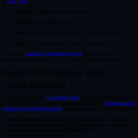
di
Can I Use
:
Chrome
: Supporto completo dal 2010
Firefox
: Compatibilità nativa
Safari
: Supporto a partire da iOS 14.2 e macOS Big Sur
Edge
: Pieno supporto nella versione moderna
Secondo le
statistiche di utilizzo browser
aggiornate, questo
garantisce copertura per oltre il 95% degli utenti web globali.
Impact SEO del Formato WebM
Core Web Vitals e WebM
Google ha introdotto i
Core Web Vitals
come metriche fondamentali
per il ranking, come spiegato dettagliatamente nella
documentazione
ufficiale di Google PageSpeed
. WebM contribuisce positivamente a:
Largest Contentful Paint (LCP)
: File più piccoli si caricano più
velocemente
First Input Delay (FID)
: Meno risorse necessarie per
il rendering
Cumulative Layout Shift (CLS)
: Caricamento
progressivo senza salti di layout