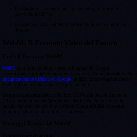
Un ritardo di 1 secondo nel caricamento può ridurre le
conversioni del 7%
Google penalizza i siti lenti nei risultati di ricerca mobile e
desktop
WebM: Il Formato Video del Futuro
Cos'è il Formato WebM
WebM
è un formato video aperto sviluppato da Google,
specificamente progettato per il web moderno. Come descritto nella
documentazione ufficiale di Google
, utilizza codec avanzati come
VP8, VP9 e il recentissimo AV1 per garantire:
Compressione superiore
: File fino al 35% più piccoli rispetto a
MP4 a parità di qualità
Qualità eccellente
: Mantenimento della
qualità visiva anche con bitrate ridotti
Compatibilità crescente
:
Supporto nativo in tutti i browser moderni
Vantaggi Tecnici del WebM
Compressione Avanzata