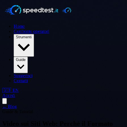
Home
Confronto operatori
Strumenti
Guide
Suggerisci
Contatti
🇬🇧 EN
Accedi
← Blog
Guide & Tutorial
Video sui Siti Web: Perché il Formato