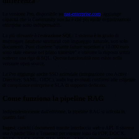
differenza
La versione Pro, disponibile su
rag-enterprise.com
, aggiunge
capacità che la Community non ha e che per molte organizzazioni
enterprise sono indispensabili.
La più rilevante è l'
estrazione SQL
: il sistema è in grado di
interrogare database strutturati con linguaggio naturale, non solo
documenti. Puoi chiedere "quante fatture superiori a 10.000 euro
sono state emesse nel primo trimestre" e ottenere la risposta senza
scrivere una riga di SQL. Questa funzionalità non esiste nella
versione open source.
La Pro aggiunge anche SSO aziendale (integrazione con Active
Directory, SAML, OIDC), audit log avanzati conformi alle esigenze
di compliance enterprise e SLA di supporto dedicato.
Come funziona la pipeline RAG
Indipendentemente dall'edizione, la pipeline RAG si articola in
quattro fasi:
Ingest
: carichi i documenti tramite interfaccia web o API. Il sistema
usa Apache Tika e Tesseract per estrarre testo da PDF, DOCX,
PPTX, XLSX, ODT, RTF, HTML, XML e documenti scansionati