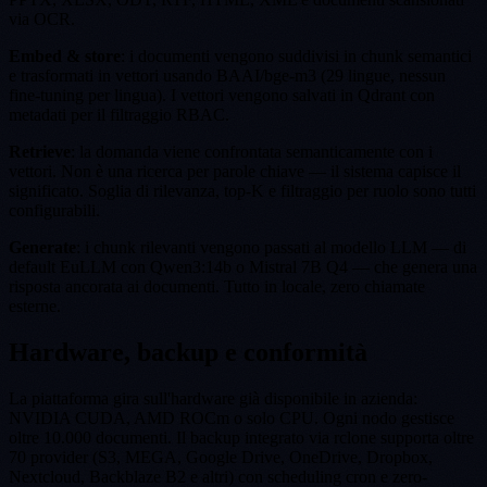
via OCR.
Embed & store
: i documenti vengono suddivisi in chunk semantici
e trasformati in vettori usando BAAI/bge-m3 (29 lingue, nessun
fine-tuning per lingua). I vettori vengono salvati in Qdrant con
metadati per il filtraggio RBAC.
Retrieve
: la domanda viene confrontata semanticamente con i
vettori. Non è una ricerca per parole chiave — il sistema capisce il
significato. Soglia di rilevanza, top-K e filtraggio per ruolo sono tutti
configurabili.
Generate
: i chunk rilevanti vengono passati al modello LLM — di
default EuLLM con Qwen3:14b o Mistral 7B Q4 — che genera una
risposta ancorata ai documenti. Tutto in locale, zero chiamate
esterne.
Hardware, backup e conformità
La piattaforma gira sull'hardware già disponibile in azienda:
NVIDIA CUDA, AMD ROCm o solo CPU. Ogni nodo gestisce
oltre 10.000 documenti. Il backup integrato via rclone supporta oltre
70 provider (S3, MEGA, Google Drive, OneDrive, Dropbox,
Nextcloud, Backblaze B2 e altri) con scheduling cron e zero-