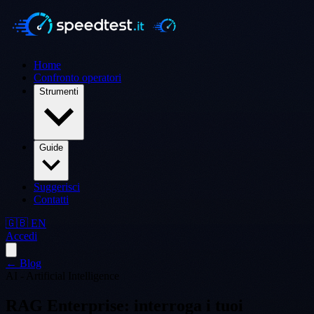
Home
Confronto operatori
Strumenti
Guide
Suggerisci
Contatti
🇬🇧 EN
Accedi
← Blog
AI - Artificial Intelligence
RAG Enterprise: interroga i tuoi