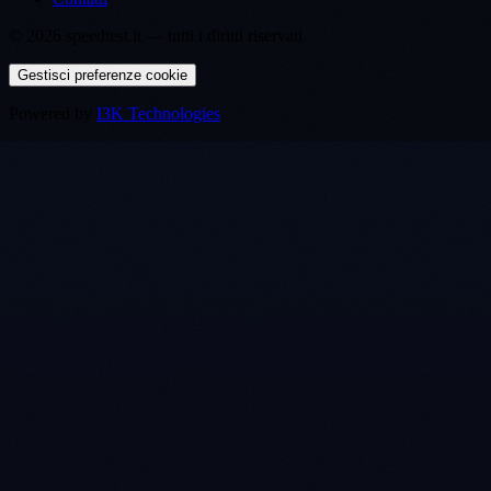
©
2026
speedtest.it —
tutti i diritti riservati
Gestisci preferenze cookie
Powered by
I3K Technologies