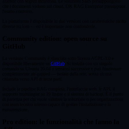
aziende con segreti industriali. Le soluzioni SaaS presuppongono
che i documenti vadano sul cloud. I3K RAG Enterprise presuppone
l'esatto contrario.
La piattaforma è disponibile in due versioni con caratteristiche molto
diverse tra loro — ed è importante non confonderle.
Community edition: open source su
GitHub
La versione Community è rilasciata sotto licenza AGPL-3.0 e
disponibile liberamente su
GitHub
. Si installa con un singolo
comando su Ubuntu 20.04 o versioni successive e può funzionare
completamente air-gapped — isolata dalla rete, senza alcuna
chiamata verso API di terze parti.
Include la pipeline RAG completa, l'interfaccia web, le API, il
supporto multilingue su 29 lingue e il sistema di backup. È il punto
di partenza per chi vuole valutare la soluzione o per organizzazioni
con team tecnico interno capace di gestire l'installazione e la
manutenzione.
Pro edition: le funzionalità che fanno la