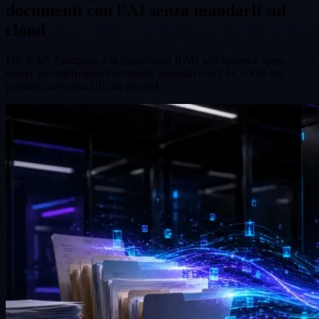
documenti con l'AI senza mandarli sul
cloud
I3K RAG Enterprise è la piattaforma RAG self-hosted e open-
source per interrogare documenti aziendali con l'AI. 100% on-
premise, sovranità UE, air-gapped.