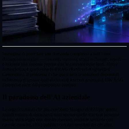
Immagina di poter fare una domanda complessa a tutti i tuoi
documenti aziendali — contratti, manuali, email archiviate, report —
e ricevere una risposta precisa con le citazioni delle fonti. Non è
fantascienza: è quello che fa il RAG (Retrieval-Augmented
Generation). Il problema è che quasi tutte le soluzioni disponibili
richiedono di inviare quei documenti a server americani. I3K RAG
Enterprise parte dal presupposto opposto.
Il paradosso dell'AI aziendale
Le organizzazioni che più avrebbero bisogno dell'AI per gestire
grandi volumi di documenti sono spesso quelle che non possono
usarla: studi legali con dossier riservati, strutture sanitarie con
cartelle cliniche, uffici pubblici con dati sensibili dei cittadini,