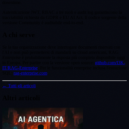
downtime.
Autenticazione JWT, RBAC a tre ruoli e audit log garantiscono la
tracciabilità richiesta da GDPR e EU AI Act. Il codice sorgente della
versione Community è auditabile end-to-end.
A chi serve
Se la tua organizzazione deve interrogare documenti riservati con
l'AI e non può permettersi di mandarli su cloud americani, RAG
Enterprise è probabilmente la risposta più completa disponibile oggi
in Europa. Per partire con la versione open source:
github.com/I3K-
IT/RAG-Enterprise
. Per le funzionalità enterprise inclusa l'estrazione
SQL:
rag-enterprise.com
.
← Tutti gli articoli
Altri articoli