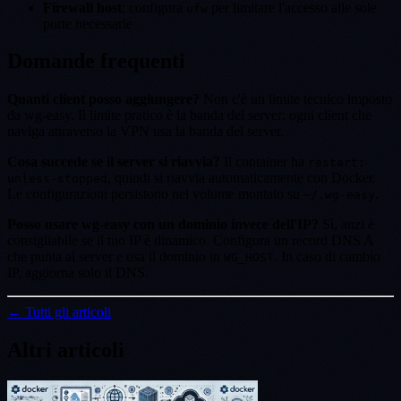
Firewall host
: configura
per limitare l'accesso alle sole
ufw
porte necessarie
Domande frequenti
Quanti client posso aggiungere?
Non c'è un limite tecnico imposto
da wg-easy. Il limite pratico è la banda del server: ogni client che
naviga attraverso la VPN usa la banda del server.
Cosa succede se il server si riavvia?
Il container ha
restart:
, quindi si riavvia automaticamente con Docker.
unless-stopped
Le configurazioni persistono nel volume montato su
.
~/.wg-easy
Posso usare wg-easy con un dominio invece dell'IP?
Sì, anzi è
consigliabile se il tuo IP è dinamico. Configura un record DNS A
che punta al server e usa il dominio in
. In caso di cambio
WG_HOST
IP, aggiorna solo il DNS.
← Tutti gli articoli
Altri articoli