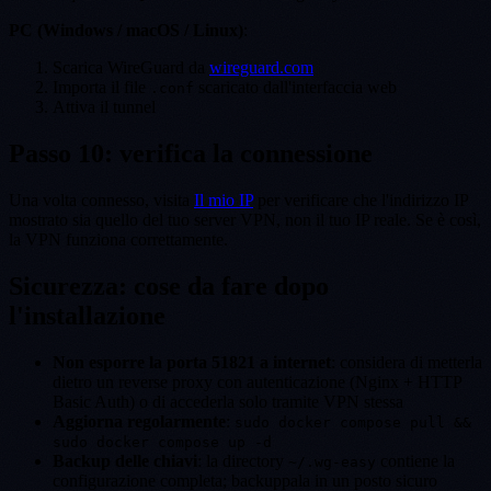
PC (Windows / macOS / Linux)
:
Scarica WireGuard da
wireguard.com
Importa il file
scaricato dall'interfaccia web
.conf
Attiva il tunnel
Passo 10: verifica la connessione
Una volta connesso, visita
Il mio IP
per verificare che l'indirizzo IP
mostrato sia quello del tuo server VPN, non il tuo IP reale. Se è così,
la VPN funziona correttamente.
Sicurezza: cose da fare dopo
l'installazione
Non esporre la porta 51821 a internet
: considera di metterla
dietro un reverse proxy con autenticazione (Nginx + HTTP
Basic Auth) o di accederla solo tramite VPN stessa
Aggiorna regolarmente
:
sudo docker compose pull &&
sudo docker compose up -d
Backup delle chiavi
: la directory
contiene la
~/.wg-easy
configurazione completa; backuppala in un posto sicuro