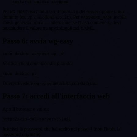
Per
usa l'indirizzo IP pubblico del server oppure il tuo
WG_HOST
dominio (es.
). Per
incolla
vpn.miodominio.it
PASSWORD_HASH
l'hash generato prima — attenzione: se l'hash contiene
, devi
$
racchiudere il valore tra apici singoli nel YAML.
Passo 6: avvia wg-easy
Verifica che il container stia girando:
Dovresti vedere
nella lista con stato
.
wg-easy
Up
Passo 7: accedi all'interfaccia web
Apri il browser e vai su:
Inserisci la password che hai scelto nel passo 4 (non l'hash, la
password originale).