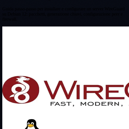
Guida passo-passo per installare e configurare un server WireGuard
su Debian 12: pacchetti, generazione chiavi, configurazione peer e
firewall.