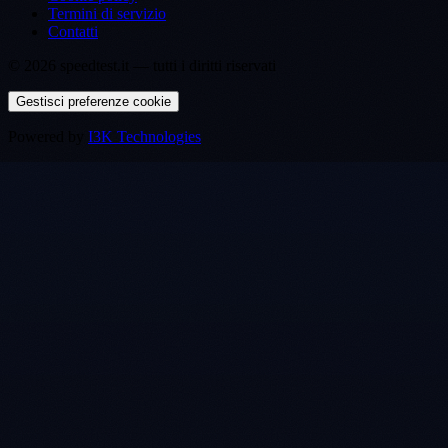
Termini di servizio
Contatti
©
2026
speedtest.it —
tutti i diritti riservati
Gestisci preferenze cookie
Powered by
I3K Technologies