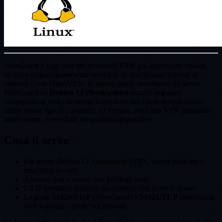
WireGuard è oggi uno dei protocolli VPN più apprezzati: veloce,
sicuro e sorprendentemente semplice da configurare rispetto ai
veterani come OpenVPN. In questa guida installiamo un server
WireGuard su
Debian 12 (Bookworm)
usando
wg-easy
,
un'interfaccia web che rende la gestione dei client semplicissima
anche senza riga di comando. Al termine avrai una VPN personale
funzionante, accessibile da qualsiasi dispositivo.
Cosa ti serve
Un server Debian 12 funzionante (VPS, server dedicato o
macchina locale)
Accesso root o utente con privilegi sudo
Un IP pubblico statico o un dominio che punti al server
Le porte
51820/UDP
(WireGuard) e
51821/TCP
(interfaccia
web wg-easy) aperte nel firewall