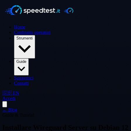
Home
Confronto operatori
Strumenti
Guide
Suggerisci
Contatti
🇬🇧 EN
Accedi
← Blog
Guide & Tutorial
Installare Wireguard Server su Debian 12