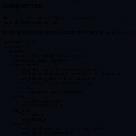
compose.yml
mkdir -p ~/wireguard && cd ~/wireguard

Incolla questa configurazione, sostituendo i valori tra
:
<angolari>
version: "3.8"

services:

  wg-easy:

    image: ghcr.io/wg-easy/wg-easy

    container_name: wg-easy

    environment:

      - WG_HOST=<ip-o-dominio-del-server>

      - PASSWORD_HASH=<hash-generato-nel-passo-4>

      - WG_DEFAULT_DNS=1.1.1.1,8.8.8.8

      - WG_ALLOWED_IPS=0.0.0.0/0,::/0

    volumes:

      - ~/.wg-easy:/etc/wireguard

    ports:

      - "51820:51820/udp"

      - "51821:51821/tcp"

    cap_add:

      - NET_ADMIN

      - SYS_MODULE

    sysctls:

      - net.ipv4.conf.all.src_valid_mark=1

      - net.ipv4.ip_forward=1
