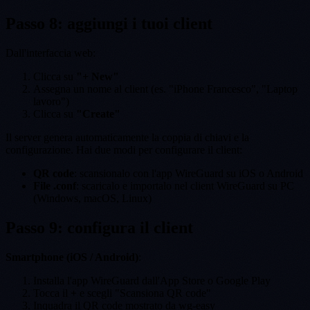
Passo 8: aggiungi i tuoi client
Dall'interfaccia web:
Clicca su
"+ New"
Assegna un nome al client (es. "iPhone Francesco", "Laptop
lavoro")
Clicca su
"Create"
Il server genera automaticamente la coppia di chiavi e la
configurazione. Hai due modi per configurare il client:
QR code
: scansionalo con l'app WireGuard su iOS o Android
File .conf
: scaricalo e importalo nel client WireGuard su PC
(Windows, macOS, Linux)
Passo 9: configura il client
Smartphone (iOS / Android)
:
Installa l'app WireGuard dall'App Store o Google Play
Tocca il
+
e scegli "Scansiona QR code"
Inquadra il QR code mostrato da wg-easy