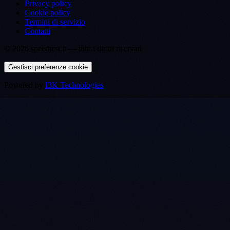
Privacy policy
Cookie policy
Termini di servizio
Contatti
©
2026
speedtest.it —
tutti i diritti riservati
Gestisci preferenze cookie
Powered by
I3K Technologies