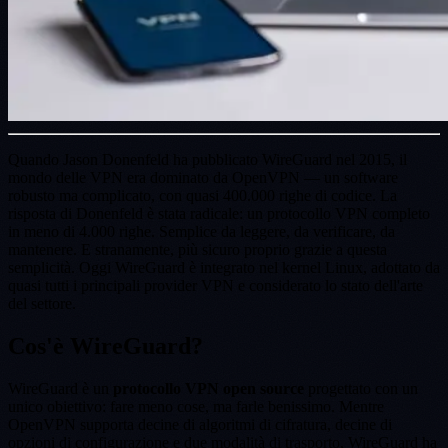
Quando Jason Donenfeld ha pubblicato WireGuard nel 2015, il
mondo delle VPN era dominato da OpenVPN — un software
robusto ma complicato, con quasi 400.000 righe di codice. La
risposta di Donenfeld è stata radicale: un protocollo VPN completo
in meno di 4.000 righe. Semplice da leggere, da verificare, da
mantenere. E stranamente, più sicuro proprio grazie a questa
semplicità. Oggi WireGuard è integrato nel kernel Linux, adottato da
quasi tutti i principali provider VPN e considerato lo stato dell'arte
del settore.
Cos'è WireGuard?
WireGuard è un
protocollo VPN open source
progettato con un
unico obiettivo: fare meno cose, ma farle benissimo. Mentre
OpenVPN supporta decine di algoritmi di cifratura, decine di
opzioni di configurazione e due modalità di trasporto, WireGuard ha