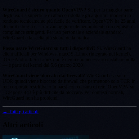
WireGuard è sicuro quanto OpenVPN?
Sì, per la maggior parte
degli usi. La superficie di attacco ridotta e gli algoritmi moderni lo
rendono tecnicamente più facile da verificare. OpenVPN ha 25 anni
di audit e bug fix — un vantaggio reale per ambienti con requisiti di
compliance stringenti. Per uso personale e aziendale standard,
WireGuard è la scelta più sicura nella pratica.
Posso usare WireGuard su tutti i dispositivi?
Sì. WireGuard ha
client ufficiali per Windows, macOS, Linux (integrato nel kernel),
iOS e Android. Su Linux non è nemmeno necessario installare nulla
— è parte del kernel dal 5.6 (marzo 2020).
WireGuard viene bloccato dai firewall?
WireGuard usa solo
UDP, quindi viene bloccato da firewall che permettono solo TCP. In
reti corporate restrittive o in paesi con censura di rete, OpenVPN su
TCP porta 443 è più difficile da bloccare. Per contesti normali,
WireGuard non ha problemi.
← Tutti gli articoli
Altri articoli