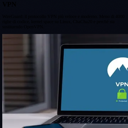
VPN
WireGuard: il protocollo VPN più veloce e moderno. Meno di 4000
righe di codice, kernel space su Linux, ChaCha20 e perché sta
sostituendo OpenVPN.