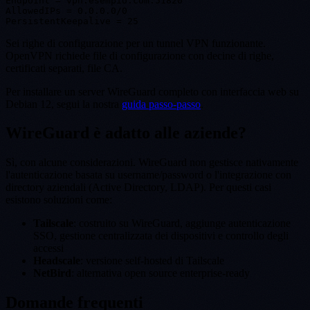
Endpoint = vpn.esempio.com:51820

AllowedIPs = 0.0.0.0/0

Sei righe di configurazione per un tunnel VPN funzionante.
OpenVPN richiede file di configurazione con decine di righe,
certificati separati, file CA.
Per installare un server WireGuard completo con interfaccia web su
Debian 12, segui la nostra
guida passo-passo
.
WireGuard è adatto alle aziende?
Sì, con alcune considerazioni. WireGuard non gestisce nativamente
l'autenticazione basata su username/password o l'integrazione con
directory aziendali (Active Directory, LDAP). Per questi casi
esistono soluzioni come:
Tailscale
: costruito su WireGuard, aggiunge autenticazione
SSO, gestione centralizzata dei dispositivi e controllo degli
accessi
Headscale
: versione self-hosted di Tailscale
NetBird
: alternativa open source enterprise-ready
Domande frequenti