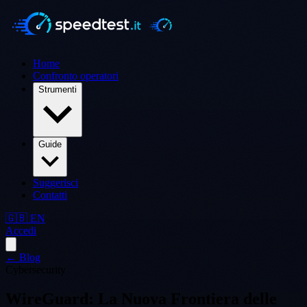
Home
Confronto operatori
Strumenti
Guide
Suggerisci
Contatti
🇬🇧 EN
Accedi
← Blog
Cybersecurity
WireGuard: La Nuova Frontiera delle