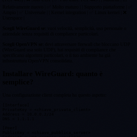
Relativamente nuovo | ✅ Molto maturo | | Supporto piattaforme | ✅
Ampio | ✅ Universale | | Kernel integration | ✅ Linux kernel | ❌
Userspace |
Scegli WireGuard se
: vuoi velocità, semplicità, uso personale o
aziendale senza requisiti di compliance particolari.
Scegli OpenVPN se
: devi attraversare firewall che bloccano UDP
(WireGuard usa solo UDP), hai requisiti di compliance che
specificano algoritmi particolari, o il tuo ambiente ha già
infrastruttura OpenVPN consolidata.
Installare WireGuard: quanto è
semplice?
Una configurazione client completa ha questo aspetto:
[Interface]

PrivateKey = <chiave_privata_client>

Address = 10.0.0.2/24

DNS = 1.1.1.1

[Peer]

PublicKey = <chiave_pubblica_server>
