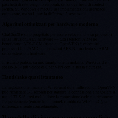
pacchetti di rete vengono elaborati, senza overhead di context
switch. Su Windows e macOS usa implementazioni userspace
ottimizzate, ma su Linux la differenza è sostanziale.
Algoritmi ottimizzati per hardware moderno
ChaCha20 è stato progettato per essere veloce anche su processori
senza istruzioni AES hardware — tutti i telefoni ARM ne
beneficiano. AES-GCM (usato da OpenVPN) è veloce sui
processori Intel/AMD con istruzioni AES-NI, ma lento su ARM
senza estensioni hardware.
Il risultato pratico: su uno smartphone in mobilità, WireGuard è
spesso 3-5× più veloce di OpenVPN con la stessa sicurezza.
Handshake quasi istantaneo
La negoziazione iniziale di WireGuard dura millisecondi. OpenVPN
può richiedere 1-3 secondi per stabilire la connessione e negoziare il
tunnel TLS. Su reti mobili dove la connessione cade e si riconnette
frequentemente (entrate in un tunnel, cambio da Wi-Fi a 4G), la
differenza si sente concretamente.
Il modello di sicurezza: meno superficie