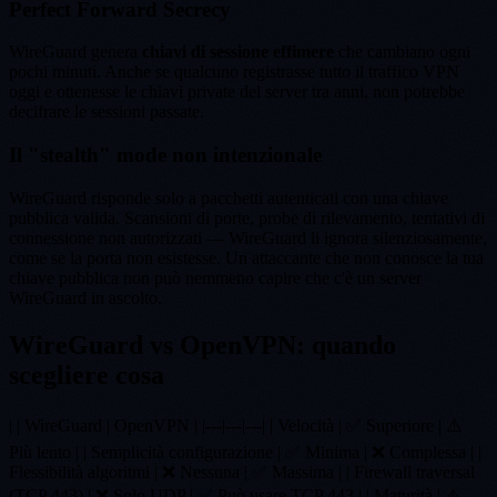
Perfect Forward Secrecy
WireGuard genera
chiavi di sessione effimere
che cambiano ogni
pochi minuti. Anche se qualcuno registrasse tutto il traffico VPN
oggi e ottenesse le chiavi private del server tra anni, non potrebbe
decifrare le sessioni passate.
Il "stealth" mode non intenzionale
WireGuard risponde solo a pacchetti autenticati con una chiave
pubblica valida. Scansioni di porte, probe di rilevamento, tentativi di
connessione non autorizzati — WireGuard li ignora silenziosamente,
come se la porta non esistesse. Un attaccante che non conosce la tua
chiave pubblica non può nemmeno capire che c'è un server
WireGuard in ascolto.
WireGuard vs OpenVPN: quando
scegliere cosa
| | WireGuard | OpenVPN | |---|---|---| | Velocità | ✅ Superiore | ⚠️
Più lento | | Semplicità configurazione | ✅ Minima | ❌ Complessa | |
Flessibilità algoritmi | ❌ Nessuna | ✅ Massima | | Firewall traversal
(TCP 443) | ❌ Solo UDP | ✅ Può usare TCP 443 | | Maturità | ⚠️