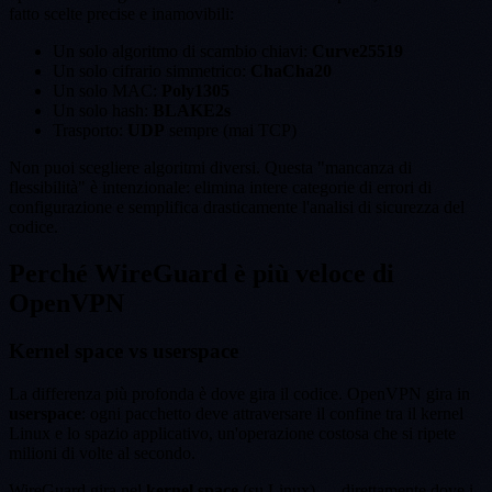
fatto scelte precise e inamovibili:
Un solo algoritmo di scambio chiavi:
Curve25519
Un solo cifrario simmetrico:
ChaCha20
Un solo MAC:
Poly1305
Un solo hash:
BLAKE2s
Trasporto:
UDP
sempre (mai TCP)
Non puoi scegliere algoritmi diversi. Questa "mancanza di
flessibilità" è intenzionale: elimina intere categorie di errori di
configurazione e semplifica drasticamente l'analisi di sicurezza del
codice.
Perché WireGuard è più veloce di
OpenVPN
Kernel space vs userspace
La differenza più profonda è dove gira il codice. OpenVPN gira in
userspace
: ogni pacchetto deve attraversare il confine tra il kernel
Linux e lo spazio applicativo, un'operazione costosa che si ripete
milioni di volte al secondo.
WireGuard gira nel
kernel space
(su Linux) — direttamente dove i