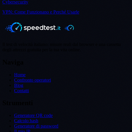
Cybersecurity
VPN: Come Funzionano e Perché Usarle
Il test di velocità italiano: misure reali dal browser e una cassetta
degli attrezzi gratuita per la tua vita online.
Naviga
Home
Confronto operatori
Blog
Contatti
Strumenti
Generatore QR code
Calcolo hash
Generatore di password
Il mio IP