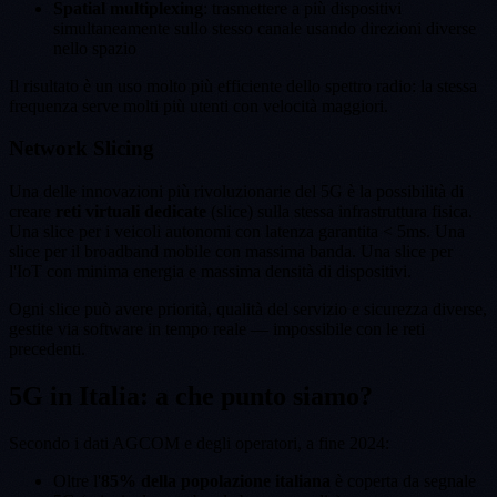
Spatial multiplexing
: trasmettere a più dispositivi
simultaneamente sullo stesso canale usando direzioni diverse
nello spazio
Il risultato è un uso molto più efficiente dello spettro radio: la stessa
frequenza serve molti più utenti con velocità maggiori.
Network Slicing
Una delle innovazioni più rivoluzionarie del 5G è la possibilità di
creare
reti virtuali dedicate
(slice) sulla stessa infrastruttura fisica.
Una slice per i veicoli autonomi con latenza garantita < 5ms. Una
slice per il broadband mobile con massima banda. Una slice per
l'IoT con minima energia e massima densità di dispositivi.
Ogni slice può avere priorità, qualità del servizio e sicurezza diverse,
gestite via software in tempo reale — impossibile con le reti
precedenti.
5G in Italia: a che punto siamo?
Secondo i dati AGCOM e degli operatori, a fine 2024:
Oltre l'
85% della popolazione italiana
è coperta da segnale