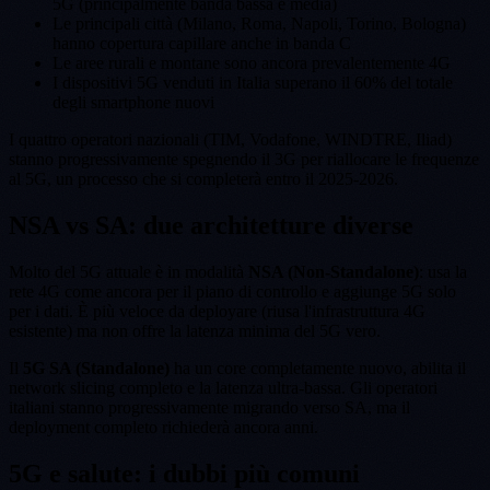
5G (principalmente banda bassa e media)
Le principali città (Milano, Roma, Napoli, Torino, Bologna)
hanno copertura capillare anche in banda C
Le aree rurali e montane sono ancora prevalentemente 4G
I dispositivi 5G venduti in Italia superano il 60% del totale
degli smartphone nuovi
I quattro operatori nazionali (TIM, Vodafone, WINDTRE, Iliad)
stanno progressivamente spegnendo il 3G per riallocare le frequenze
al 5G, un processo che si completerà entro il 2025-2026.
NSA vs SA: due architetture diverse
Molto del 5G attuale è in modalità
NSA (Non-Standalone)
: usa la
rete 4G come ancora per il piano di controllo e aggiunge 5G solo
per i dati. È più veloce da deployare (riusa l'infrastruttura 4G
esistente) ma non offre la latenza minima del 5G vero.
Il
5G SA (Standalone)
ha un core completamente nuovo, abilita il
network slicing completo e la latenza ultra-bassa. Gli operatori
italiani stanno progressivamente migrando verso SA, ma il
deployment completo richiederà ancora anni.
5G e salute: i dubbi più comuni