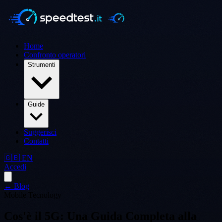
Home
Confronto operatori
Strumenti
Guide
Suggerisci
Contatti
🇬🇧 EN
Accedi
← Blog
Mobile Tecnology
Cos'è il 5G: Una Guida Completa alla