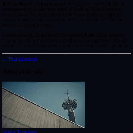
Il 5G sostituirà la fibra in casa?
Potenzialmente per molti utenti,
soprattutto dove la fibra non arriva. Il
FWA 5G
(Fixed Wireless
Access) usa il 5G per portare internet in casa tramite un'antenna
esterna. In aree con buona copertura 5G e senza fibra FTTH, può
essere un'alternativa valida.
Quanto costa il 5G in Italia?
Non sempre di più. Molti operatori
includono il 5G nelle offerte standard senza sovrapprezzi. Iliad, ad
esempio, offre 5G su quasi tutte le sue tariffe senza costi aggiuntivi.
← Tutti gli articoli
Altri articoli
Mobile Tecnology