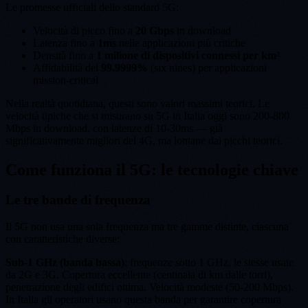
Le promesse ufficiali dello standard 5G:
Velocità di picco fino a
20 Gbps
in download
Latenza fino a
1ms
nelle applicazioni più critiche
Densità fino a
1 milione di dispositivi connessi per km²
Affidabilità del
99.9999%
(six nines) per applicazioni
mission-critical
Nella realtà quotidiana, questi sono valori massimi teorici. Le
velocità tipiche che si misurano su 5G in Italia oggi sono 200-800
Mbps in download, con latenze di 10-30ms — già
significativamente migliori del 4G, ma lontane dai picchi teorici.
Come funziona il 5G: le tecnologie chiave
Le tre bande di frequenza
Il 5G non usa una sola frequenza ma tre gamme distinte, ciascuna
con caratteristiche diverse:
Sub-1 GHz (banda bassa)
: frequenze sotto 1 GHz, le stesse usate
da 2G e 3G. Copertura eccellente (centinaia di km dalle torri),
penetrazione degli edifici ottima. Velocità modeste (50-200 Mbps).
In Italia gli operatori usano questa banda per garantire copertura