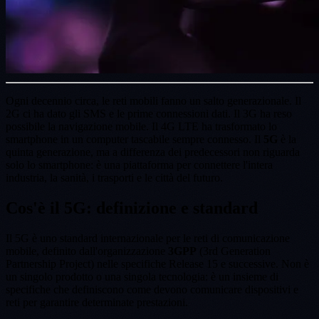
Ogni decennio circa, le reti mobili fanno un salto generazionale. Il
2G ci ha dato gli SMS e le prime connessioni dati. Il 3G ha reso
possibile la navigazione mobile. Il 4G LTE ha trasformato lo
smartphone in un computer tascabile sempre connesso. Il
5G
è la
quinta generazione, ma a differenza dei predecessori non riguarda
solo lo smartphone: è una piattaforma per connettere l'intera
industria, la sanità, i trasporti e le città del futuro.
Cos'è il 5G: definizione e standard
Il 5G è uno standard internazionale per le reti di comunicazione
mobile, definito dall'organizzazione
3GPP
(3rd Generation
Partnership Project) nelle specifiche Release 15 e successive. Non è
un singolo prodotto o una singola tecnologia: è un insieme di
specifiche che definiscono come devono comunicare dispositivi e
reti per garantire determinate prestazioni.