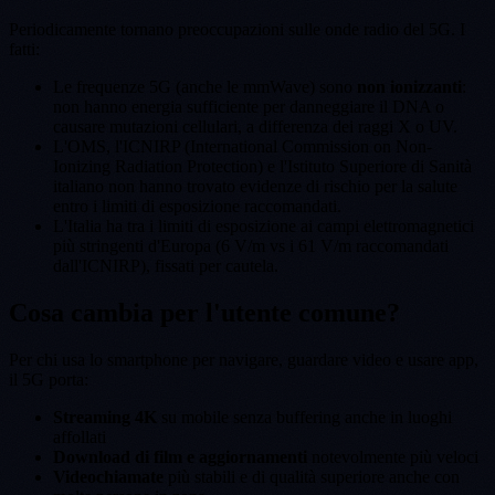
Periodicamente tornano preoccupazioni sulle onde radio del 5G. I
fatti:
Le frequenze 5G (anche le mmWave) sono
non ionizzanti
:
non hanno energia sufficiente per danneggiare il DNA o
causare mutazioni cellulari, a differenza dei raggi X o UV.
L'OMS, l'ICNIRP (International Commission on Non-
Ionizing Radiation Protection) e l'Istituto Superiore di Sanità
italiano non hanno trovato evidenze di rischio per la salute
entro i limiti di esposizione raccomandati.
L'Italia ha tra i limiti di esposizione ai campi elettromagnetici
più stringenti d'Europa (6 V/m vs i 61 V/m raccomandati
dall'ICNIRP), fissati per cautela.
Cosa cambia per l'utente comune?
Per chi usa lo smartphone per navigare, guardare video e usare app,
il 5G porta:
Streaming 4K
su mobile senza buffering anche in luoghi
affollati
Download di film e aggiornamenti
notevolmente più veloci
Videochiamate
più stabili e di qualità superiore anche con