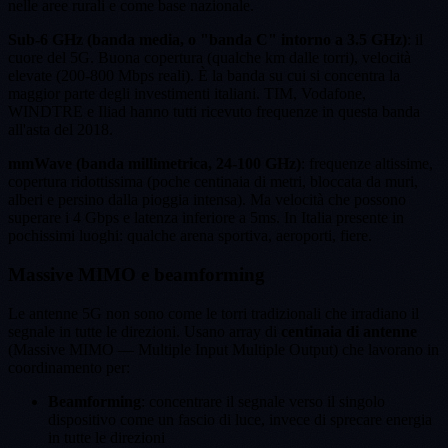
nelle aree rurali e come base nazionale.
Sub-6 GHz (banda media, o "banda C" intorno a 3.5 GHz)
: il
cuore del 5G. Buona copertura (qualche km dalle torri), velocità
elevate (200-800 Mbps reali). È la banda su cui si concentra la
maggior parte degli investimenti italiani. TIM, Vodafone,
WINDTRE e Iliad hanno tutti ricevuto frequenze in questa banda
all'asta del 2018.
mmWave (banda millimetrica, 24-100 GHz)
: frequenze altissime,
copertura ridottissima (poche centinaia di metri, bloccata da muri,
alberi e persino dalla pioggia intensa). Ma velocità che possono
superare i 4 Gbps e latenza inferiore a 5ms. In Italia presente in
pochissimi luoghi: qualche arena sportiva, aeroporti, fiere.
Massive MIMO e beamforming
Le antenne 5G non sono come le torri tradizionali che irradiano il
segnale in tutte le direzioni. Usano array di
centinaia di antenne
(Massive MIMO — Multiple Input Multiple Output) che lavorano in
coordinamento per:
Beamforming
: concentrare il segnale verso il singolo
dispositivo come un fascio di luce, invece di sprecare energia
in tutte le direzioni