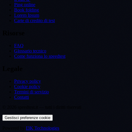
Ping online
Book folding
Lorem Ipsum
Carte di credito di test
Risorse
FAQ
Glossario tecnico
Come funziona lo speedtest
Legale
Privacy policy
Cookie policy
Termini di servizio
Contatti
©
2026
speedtest.it —
tutti i diritti riservati
Gestisci preferenze cookie
Powered by
I3K Technologies