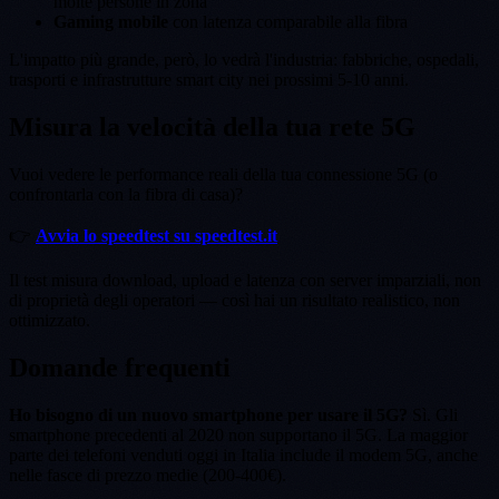
molte persone in zona
Gaming mobile
con latenza comparabile alla fibra
L'impatto più grande, però, lo vedrà l'industria: fabbriche, ospedali,
trasporti e infrastrutture smart city nei prossimi 5-10 anni.
Misura la velocità della tua rete 5G
Vuoi vedere le performance reali della tua connessione 5G (o
confrontarla con la fibra di casa)?
👉
Avvia lo speedtest su speedtest.it
Il test misura download, upload e latenza con server imparziali, non
di proprietà degli operatori — così hai un risultato realistico, non
ottimizzato.
Domande frequenti
Ho bisogno di un nuovo smartphone per usare il 5G?
Sì. Gli
smartphone precedenti al 2020 non supportano il 5G. La maggior
parte dei telefoni venduti oggi in Italia include il modem 5G, anche
nelle fasce di prezzo medie (200-400€).